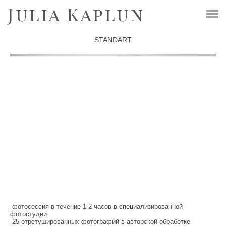
Julia Kaplun
ГЛАВНАЯ
STANDART
ГАЛЕРЕЯ
ФОТОКНИГИ
СТОИМОСТЬ
Фотосесия беременности
Фотосессия новорожденных
Мама и малыш
Семейная Lifestyle
ОБО МНЕ
-фотосессия в течение 1-2 часов в специализированной
FAQ
фотостудии
-25 отретушированных фотографий в авторской обработке